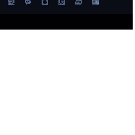
S14全球赛
登录
注册