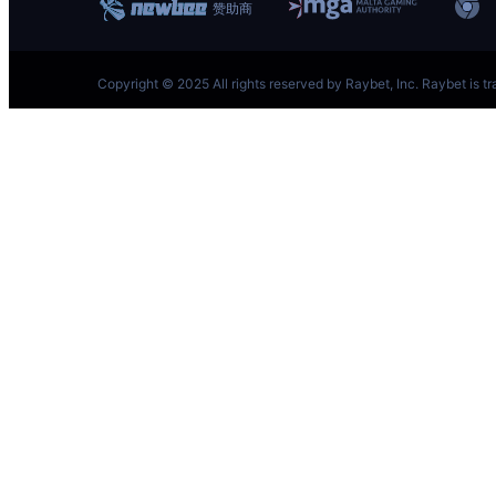
跳
首页–雷竞技官网-英雄联盟(LOL)S15预测英雄联盟预
至
内
容
lol官网春季赛赛
·
雷竞技
2025 年 5 月 22 日