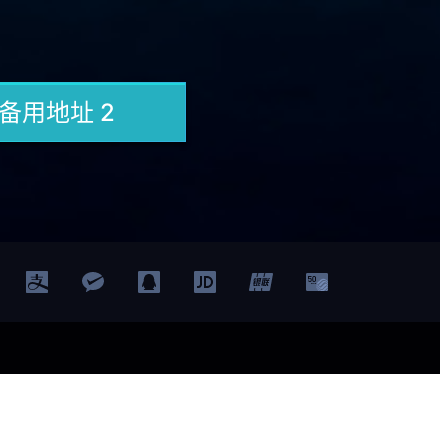
S14全球赛
登录
注册