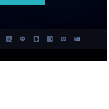
S14全球赛
登录
注册