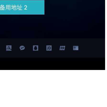
S14全球赛
登录
注册