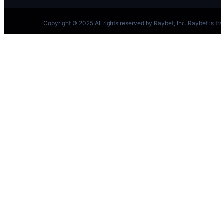
跳
首页–雷竞技官网-英雄联盟(LOL)S15预测英雄联盟预
至
内
容
英雄联盟投注网站
官网