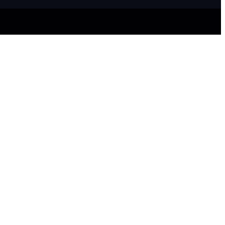
S14全球赛
登录
注册
_2024雷竞技