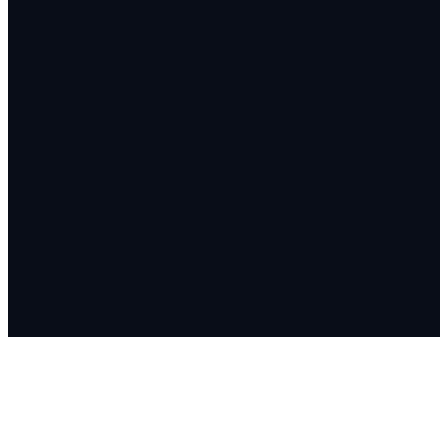
跳
首页–雷竞技官网-英雄联盟(LOL)S15预测英雄联盟
至
预测软件
内
容